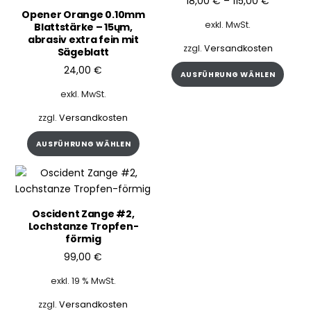
18,00
€
–
115,00
€
Opener Orange 0.10mm
exkl. MwSt.
Blattstärke – 15ųm,
abrasiv extra fein mit
zzgl.
Versandkosten
Sägeblatt
Diese
24,00
€
AUSFÜHRUNG WÄHLEN
Produ
exkl. MwSt.
weist
mehr
zzgl.
Versandkosten
Varia
Dieses
AUSFÜHRUNG WÄHLEN
auf.
Produkt
Die
weist
Opti
mehrere
könn
Varianten
auf
Oscident Zange #2,
auf.
Lochstanze Tropfen-
der
Die
förmig
Produ
Optionen
99,00
€
gewäh
können
werd
exkl. 19 % MwSt.
auf
der
zzgl.
Versandkosten