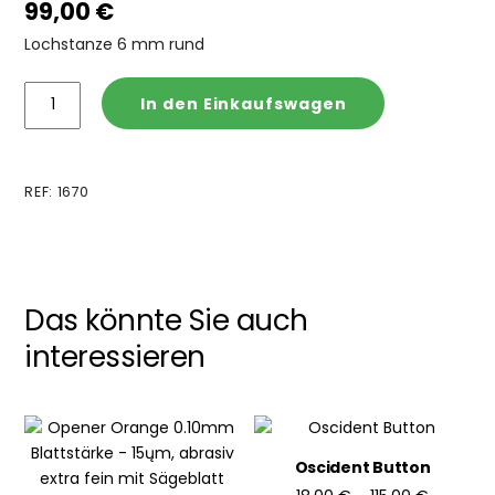
99,00
€
Lochstanze 6 mm rund
Oscident
In den Einkaufswagen
Zange
#1,
Lochstanze
REF
:
1670
6mm
rund
Menge
Das könnte Sie auch
interessieren
Oscident Button