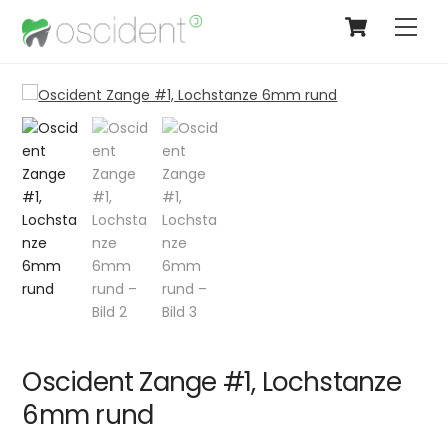
Cart
Skip
Men
to
content
Oscident Zange #1, Lochstanze
6mm rund