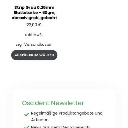
Strip Grau 0.25mm
Blattstärke – 60ųm,
abrasiv grob, gelocht
22,00
€
exkl. MwSt.
zzgl.
Versandkosten
Dieses
AUSFÜHRUNG WÄHLEN
Produkt
weist
mehrere
Varianten
auf.
Die
Optionen
Oscident Newsletter
können
auf
Regelmäßige Produktangebote und
der
Aktionen.
Produktseite
News aus dem Dentalbereich.