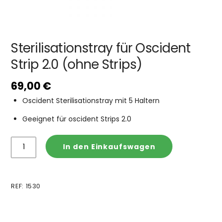
Sterilisationstray für Oscident
Strip 2.0 (ohne Strips)
69,00
€
Oscident Sterilisationstray mit 5 Haltern
Geeignet für oscident Strips 2.0
Sterilisationstray
In den Einkaufswagen
für
Oscident
Strip
REF
:
1530
2.0
(ohne
Strips)
Menge